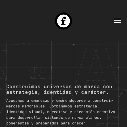
Construimos universos de marca con 
estrategia, identidad y carácter.
Ayudamos a empresas y emprendedores a construir 
marcas memorables. Combinamos estrategia, 
identidad visual, narrativa y dirección creativa 
para desarrollar sistemas de marca claros, 
coherentes y preparados para crecer.